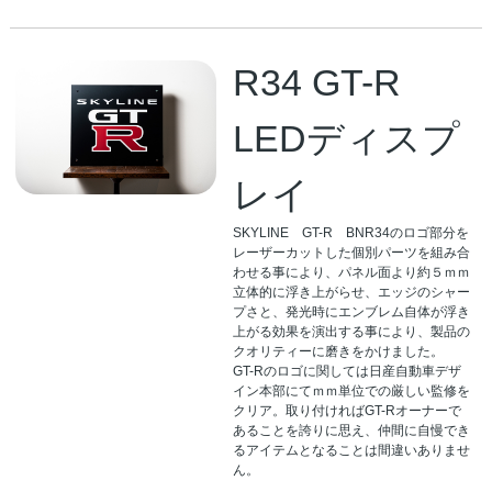
R34 GT-R
LEDディスプ
レイ
SKYLINE GT-R BNR34のロゴ部分を
レーザーカットした個別パーツを組み合
わせる事により、パネル面より約５ｍｍ
立体的に浮き上がらせ、エッジのシャー
プさと、発光時にエンブレム自体が浮き
上がる効果を演出する事により、製品の
クオリティーに磨きをかけました。
GT-Rのロゴに関しては日産自動車デザ
イン本部にてｍｍ単位での厳しい監修を
クリア。取り付ければGT-Rオーナーで
あることを誇りに思え、仲間に自慢でき
るアイテムとなることは間違いありませ
ん。