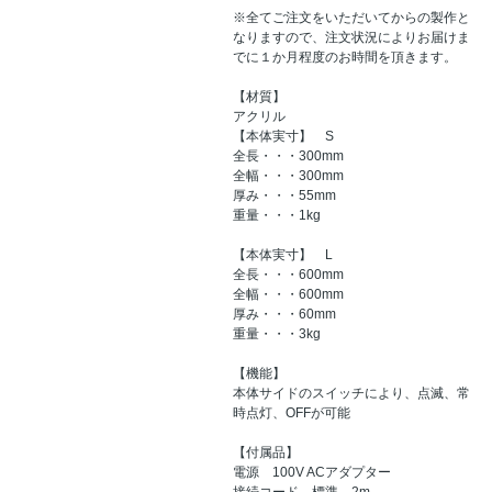
※全てご注文をいただいてからの製作と
なりますので、注文状況によりお届けま
でに１か月程度のお時間を頂きます。
【材質】
アクリル
【本体実寸】 S
全長・・・300mm
全幅・・・300mm
厚み・・・55mm
重量・・・1kg
【本体実寸】 L
全長・・・600mm
全幅・・・600mm
厚み・・・60mm
重量・・・3kg
【機能】
本体サイドのスイッチにより、点滅、常
時点灯、OFFが可能
【付属品】
電源 100V ACアダプター
接続コード 標準 2m