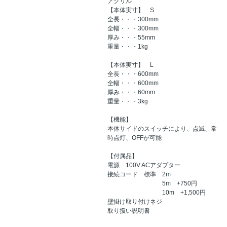
アクリル
【本体実寸】 S
全長・・・300mm
全幅・・・300mm
厚み・・・55mm
重量・・・1kg
【本体実寸】 L
全長・・・600mm
全幅・・・600mm
厚み・・・60mm
重量・・・3kg
【機能】
本体サイドのスイッチにより、点滅、常
時点灯、OFFが可能
【付属品】
電源 100V ACアダプター
接続コード 標準 2m
5m +750円
10m +1,500円
壁掛け取り付けネジ
取り扱い説明書