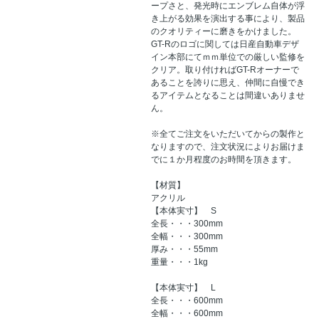
ープさと、発光時にエンブレム自体が浮
き上がる効果を演出する事により、製品
のクオリティーに磨きをかけました。
GT-Rのロゴに関しては日産自動車デザ
イン本部にてｍｍ単位での厳しい監修を
クリア。取り付ければGT-Rオーナーで
あることを誇りに思え、仲間に自慢でき
るアイテムとなることは間違いありませ
ん。
※全てご注文をいただいてからの製作と
なりますので、注文状況によりお届けま
でに１か月程度のお時間を頂きます。
【材質】
アクリル
【本体実寸】 S
全長・・・300mm
全幅・・・300mm
厚み・・・55mm
重量・・・1kg
【本体実寸】 L
全長・・・600mm
全幅・・・600mm