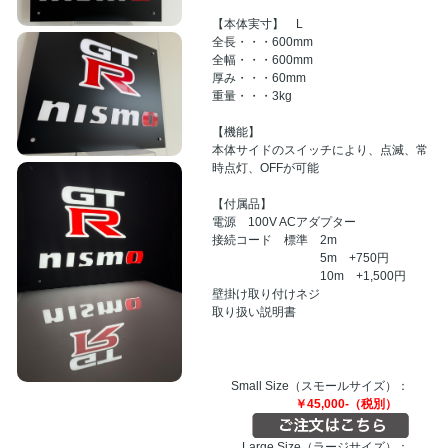
【本体実寸】 L
全長・・・600mm
全幅・・・600mm
厚み・・・60mm
重量・・・3kg
【機能】
本体サイドのスイッチにより、点滅、常
時点灯、OFFが可能
【付属品】
電源 100V ACアダプター
接続コード 標準 2m
5m +750円
10m +1,500円
壁掛け取り付けネジ
取り扱い説明書
Small Size（スモールサイズ）：
￥45,000-（税別）
Large Size（ラージサイズ）：