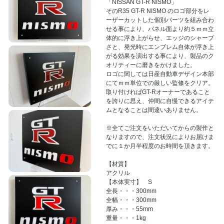
「NISSAN GT-R NISMO」
そのR35 GT-R NISMO のロゴ部分をレ
ーザーカットした個別パーツを組み合わ
せる事により、パネル面より約５ｍｍ立
体的に浮き上がらせ、エッジのシャープ
さと、発光時にエンブレム自体が浮き上
がる効果を演出する事により、製品のク
オリティーに磨きをかけました。
ロゴに関しては日産自動車デザイン本部
にてｍｍ単位での厳しい監修をクリア。
取り付ければGT-Rオーナーであること
を誇りに思え、仲間に自慢できるアイテ
ムとなることは間違いありません。
※全てご注文をいただいてからの製作と
なりますので、注文状況によりお届けま
でに１か月半程度のお時間を頂きます。
【材質】
アクリル
【本体実寸】 S
全長・・・300mm
全幅・・・300mm
厚み・・・55mm
重量・・・1kg