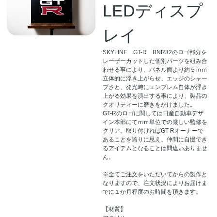
LEDディスプ
レイ
SKYLINE GT-R BNR32のロゴ部分を
レーザーカットした個別パーツを組み合
わせる事により、パネル面より約５ｍｍ
立体的に浮き上がらせ、エッジのシャー
プさと、発光時にエンブレム自体が浮き
上がる効果を演出する事により、製品の
クオリティーに磨きをかけました。
GT-Rのロゴに関しては日産自動車デザ
イン本部にてｍｍ単位での厳しい監修を
クリア。取り付ければGT-Rオーナーで
あることを誇りに思え、仲間に自慢でき
るアイテムとなることは間違いありませ
ん。
※全てご注文をいただいてからの製作と
なりますので、注文状況によりお届けま
でに１か月程度のお時間を頂きます。
【材質】