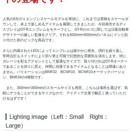
人気の6分の１エンジンスケールモデルを筆頭に、これまでは実物をスケールダ
ウンして、卓上で楽しめるアイテムを展開してきましたが、今回発売するディ
スプレイはGT-Rエンブレムをモチーフとし、GT-Rのロゴに関しては日産自動車
デザイナーの厳しい監修をクリア。それを600mm×600mmのパネルにドンと貼
り付けた初のビックな商品です。
さらに内蔵されたLEDによってエンブレムは緩やかに発光、消灯を繰り返し、
常時点灯もスイッチにより切り替え可能で幻想的な雰囲気を演出します。特に
ガレージを彩るアクセントとして最適なサイズで、取り付ければGT-Rオーナー
であることを誇りに思え、仲間に自慢できるアイテムとなることは間違いあり
ません。バリエーションはBNR32、BCNR33、BCNR33オーテックバージョ
ン、BNR34の4種類です。
また、300mm×300mmのスモールサイズも用意。こちらは場所を選ばず、気
軽にデコることができるサイズなので、アイディア次第で幅広く使っていただ
けるはずです！
Lighting image（Left：Small Right：
Large）