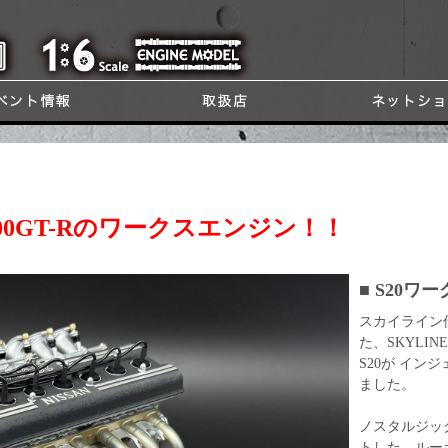
000GT-Rのワークスエンジン！！
■ S20
スカイライン
た、SKYLIN
S20が イ
ました。
ノスタルジッ
トした、ルー