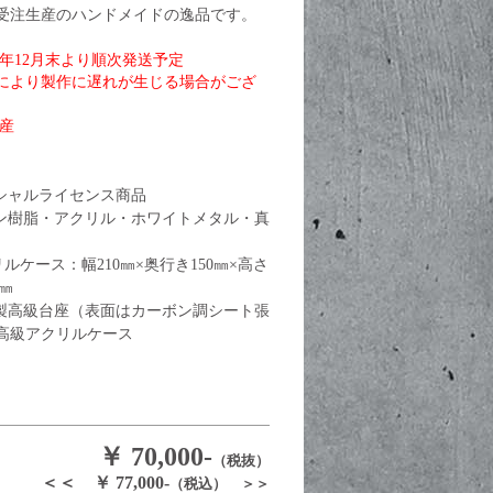
受注生産のハンドメイドの逸品です。
25年12月末より順次発送予定
より製作に遅れが生じる場合がござ
生産
ィシャルライセンス商品
ジン樹脂・アクリル・ホワイトメタル・真
リルケース：幅210㎜×奥行き150㎜×高さ
0㎜
木製高級台座（表面はカーボン調シート張
高級アクリルケース
￥ 70,000-
（税抜）
＜＜ ￥ 77,000-
（税込） ＞＞