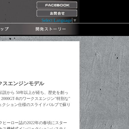
Select Language
▼
ワークスエンジンモデル
伝説から 50年以上が経ち、歴史を創っ
E 2000GT-Rのワークスエンジン"特別な"
ンジェクション仕様のスライドバルブで蘇り
クヒーロー誌の2022年の春頃にスター
カス機械式インジェクションシステム