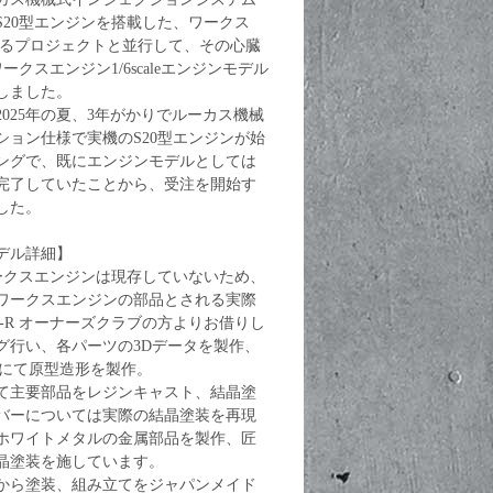
S20型エンジンを搭載した、ワークス
現するプロジェクトと並行して、その心臓
ークスエンジン1/6scaleエンジンモデル
しました。
025年の夏、3年がかりでルーカス機械
ション仕様で実機のS20型エンジンが始
ングで、既にエンジンモデルとしては
完了していたことから、受注を開始す
した。
デル詳細】
ワークスエンジンは現存していないため、
ワークスエンジンの部品とされる実際
-R オーナーズクラブの方よりお借りし
グ行い、各パーツの3Dデータを製作、
ーにて原型造形を製作。
て主要部品をレジンキャスト、結晶塗
バーについては実際の結晶塗装を再現
ホワイトメタルの金属部品を製作、匠
晶塗装を施しています。
から塗装、組み立てをジャパンメイド