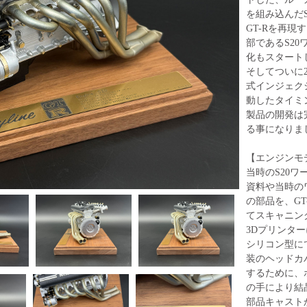
を組み込んだ
GT-Rを再
部であるS20ワ
化もスタート
そしてついに2
式インジェク
動したタイミ
製品の開発は
る事になりま
【エンジンモ
当時のS20
資料や当時の
の部品を、GT
てスキャニン
3Dプリンタ
シリコン型に
装のヘッドカ
するために、
の手により結
部品キャスト